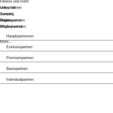
Fitness und mehr
Volleyball
Unser Verein
Jumping
Kontakt
Boule
Organisation
Trainingszeiten
Mitglied werden
Werbepartner
Hauptsponsoren
Mehr...
Exklusivpartner:
Premiumpartner:
Basispartner:
Individualpartner: